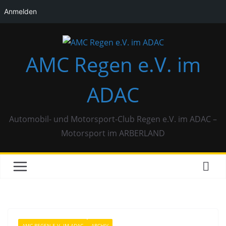
Anmelden
Zum
Inhalt
AMC Regen e.V. im
springen
ADAC
Automobil- und Motorsport-Club Regen e.V. im ADAC –
Motorsport im ARBERLAND
AMC REGEN E.V. IM ADAC
ARCHIV