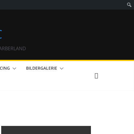
C
m ARBERLAND
CING
BILDERGALERIE