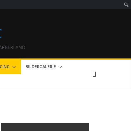
C
m ARBERLAND
CING
BILDERGALERIE