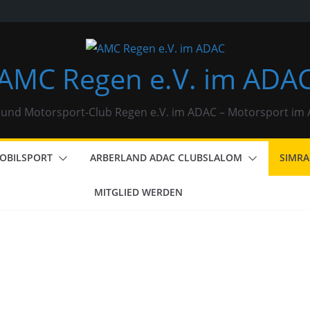
AMC Regen e.V. im ADA
 und Motorsport-Club Regen e.V. im ADAC – Motorsport i
OBILSPORT
ARBERLAND ADAC CLUBSLALOM
SIMRA
MITGLIED WERDEN