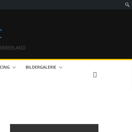
C
m ARBERLAND
CING
BILDERGALERIE